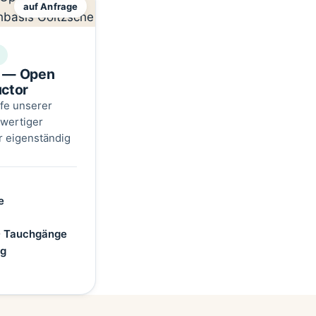
auf Anfrage
.
r — Open
uctor
fe unserer
lwertiger
r eigenständig
e
0 Tauchgänge
ng