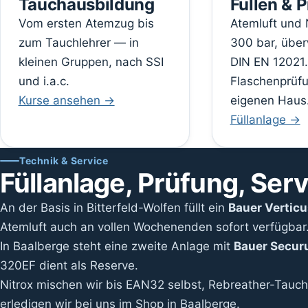
Tauchausbildung
Füllen & 
Vom ersten Atemzug bis
Atemluft und N
zum Tauchlehrer — in
300 bar, übe
kleinen Gruppen, nach SSI
DIN EN 12021.
und i.a.c.
Flaschenprüf
Kurse ansehen →
eigenen Haus
Füllanlage →
Technik & Service
Füllanlage, Prüfung, Ser
An der Basis in Bitterfeld-Wolfen füllt ein
Bauer Verticu
Atemluft auch an vollen Wochenenden sofort verfügbar
In Baalberge steht eine zweite Anlage mit
Bauer Secur
320EF dient als Reserve.
Nitrox mischen wir bis EAN32 selbst, Rebreather-Tauc
erledigen wir bei uns im Shop in Baalberge.