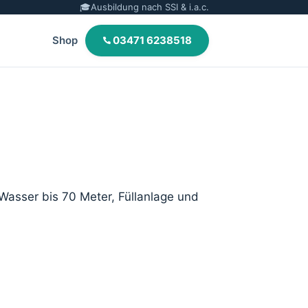
🎓
Ausbildung nach SSI & i.a.c.
Shop
03471 6238518
 Wasser bis 70 Meter, Füllanlage und