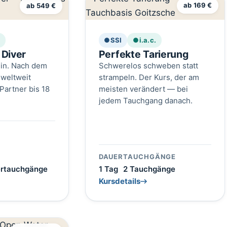
ab 549 €
ab 169 €
.
●
SSI
●
i.a.c.
Diver
Perfekte Tarierung
in. Nach dem
Schwerelos schweben statt
 weltweit
strampeln. Der Kurs, der am
Partner bis 18
meisten verändert — bei
jedem Tauchgang danach.
DAUER
TAUCHGÄNGE
ertauchgänge
1 Tag
2 Tauchgänge
Kursdetails