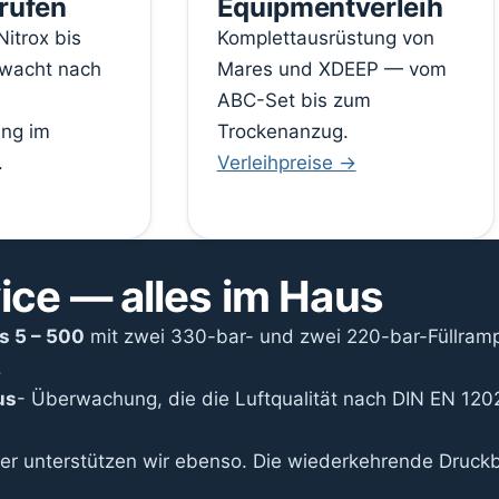
Prüfen
Equipmentverleih
itrox bis
Komplettausrüstung von
rwacht nach
Mares und XDEEP — vom
ABC-Set bis zum
ung im
Trockenanzug.
.
Verleihpreise →
vice — alles im Haus
s 5 – 500
mit zwei 330-bar- und zwei 220-bar-Füllramp
.
us
- Überwachung, die die Luftqualität nach DIN EN 1202
her unterstützen wir ebenso. Die wiederkehrende Druck