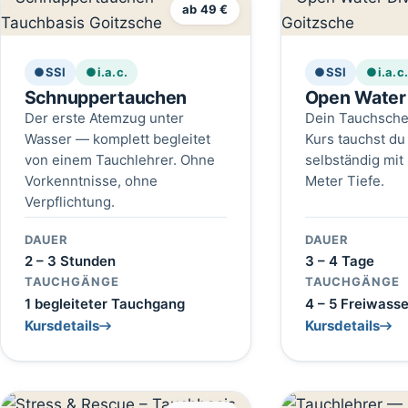
ab 49 €
●
SSI
●
i.a.c.
●
SSI
●
i.a.c
Schnuppertauchen
Open Water 
Der erste Atemzug unter
Dein Tauchsche
Wasser — komplett begleitet
Kurs tauchst du
von einem Tauchlehrer. Ohne
selbständig mit 
Vorkenntnisse, ohne
Meter Tiefe.
Verpflichtung.
DAUER
DAUER
2 – 3 Stunden
3 – 4 Tage
TAUCHGÄNGE
TAUCHGÄNGE
1 begleiteter Tauchgang
4 – 5 Freiwass
Kursdetails
Kursdetails