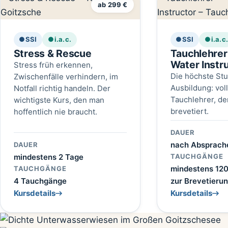
ab 299 €
●
SSI
●
i.a.c.
●
SSI
●
i.a.c
Stress & Rescue
Tauchlehre
Water Instr
Stress früh erkennen,
Die höchste Stu
Zwischenfälle verhindern, im
Ausbildung: vol
Notfall richtig handeln. Der
Tauchlehrer, de
wichtigste Kurs, den man
brevetiert.
hoffentlich nie braucht.
DAUER
nach Absprach
DAUER
mindestens 2 Tage
TAUCHGÄNGE
mindestens 12
TAUCHGÄNGE
4 Tauchgänge
zur Brevetieru
Kursdetails
Kursdetails