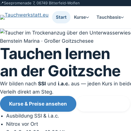
📍
Seepromenade 7, 06749 Bitterfeld-Wolfen
Start
Kurse
Tauchbasis
Bernstein Marina · Großer Goitzschesee
Tauchen lernen
an der
Goitzsche
Wir bilden nach
SSI
und
i.a.c.
aus — jeden Kurs in beide
Verleih direkt am Steg.
Kurse & Preise ansehen
Kurs anfragen
Ausbildung SSI & i.a.c.
Nitrox vor Ort