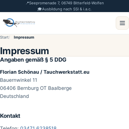
📍
Seepromenade 7, 06749 Bitterfeld-Wolfen
🎓
Ausbildung nach SSI & i.a.c.
Menü ö
Start
Impressum
Impressum
Angaben gemäß § 5 DDG
Florian Schönau / Tauchwerkstatt.eu
Bauernwinkel 11
06406 Bernburg OT Baalberge
Deutschland
Kontakt
Telefon:
03471 6238518